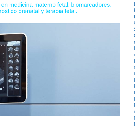
 en medicina materno fetal, biomarcadores,
stico prenatal y terapia fetal.