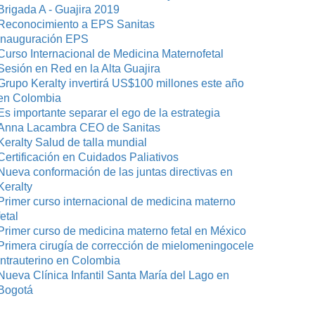
Brigada A - Guajira 2019
Reconocimiento a EPS Sanitas
Inauguración EPS
Curso Internacional de Medicina Maternofetal
Sesión en Red en la Alta Guajira
Grupo Keralty invertirá US$100 millones este año
en Colombia
Es importante separar el ego de la estrategia
Anna Lacambra CEO de Sanitas
Keralty Salud de talla mundial
Certificación en Cuidados Paliativos
Nueva conformación de las juntas directivas en
Keralty
Primer curso internacional de medicina materno
fetal
Primer curso de medicina materno fetal en México
Primera cirugía de corrección de mielomeningocele
intrauterino en Colombia
Nueva Clínica Infantil Santa María del Lago en
Bogotá