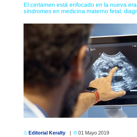
El certamen está enfocado en la nueva era
síndromes en medicina materno fetal, diagnó
Editorial Keralty
|
01 Mayo 2019