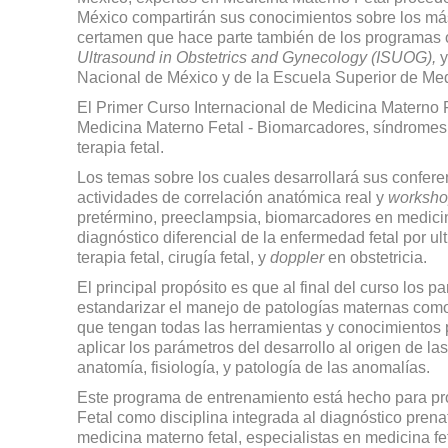
México compartirán sus conocimientos sobre los más 
certamen que hace parte también de los programas o
Ultrasound in Obstetrics and Gynecology (ISUOG),
y
Nacional de México y de la Escuela Superior de Me
El Primer Curso Internacional de Medicina Materno 
Medicina Materno Fetal - Biomarcadores, síndromes 
terapia fetal.
Los temas sobre los cuales desarrollará sus conferenc
actividades de correlación anatómica real y
worksho
pretérmino, preeclampsia, biomarcadores en medicina
diagnóstico diferencial de la enfermedad fetal por ult
terapia fetal, cirugía fetal, y
doppler
en obstetricia.
El principal propósito es que al final del curso los p
estandarizar el manejo de patologías maternas como
que tengan todas las herramientas y conocimientos p
aplicar los parámetros del desarrollo al origen de la
anatomía, fisiología, y patología de las anomalías.
Este programa de entrenamiento está hecho para pr
Fetal como disciplina integrada al diagnóstico prena
medicina materno fetal, especialistas en medicina fet