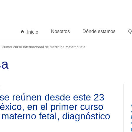
Nosotros
Dónde estamos
Q
Inicio
Primer curso internacional de medicina materno fetal
sa
l
 se reúnen desde este 23
xico, en el primer curso
 materno fetal, diagnóstico