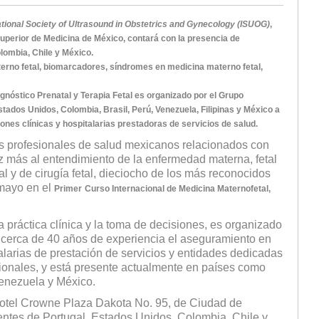
ational Society of Ultrasound in Obstetrics and Gynecology (ISUOG)
,
 Superior de Medicina de México, contará con la presencia de
lombia, Chile y México.
erno fetal, biomarcadores, síndromes en medicina materno fetal,
agnóstico Prenatal y Terapia Fetal es organizado por el Grupo
tados Unidos, Colombia, Brasil, Perú, Venezuela, Filipinas y México a
iones clínicas y hospitalarias prestadoras de servicios de salud.
los profesionales de salud mexicanos relacionados con
 más al entendimiento de la enfermedad materna, fetal
al y de cirugía fetal, dieciocho de los más reconocidos
 mayo en el
Primer
Curso Internacional de Medicina Maternofetal,
 práctica clínica y la toma de decisiones, es organizado
n cerca de 40 años de experiencia el aseguramiento en
italarias de prestación de servicios y entidades dedicadas
sionales, y está presente actualmente en países como
Venezuela y México.
 Hotel Crowne Plaza Dakota No. 95, de Ciudad de
ntes de Portugal, Estados Unidos, Colombia, Chile y