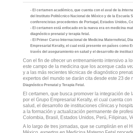
- El certamen académico, que cuenta con el aval de la
Intern
del Instituto Politécnico Nacional de México y de la Escuela
conferencistas procedentes de Portugal, Estados Unidos, Co
- El certamen está enfocado en la nueva era en medicina mat
diagnóstico prenatal y terapia fetal.
- El Primer Curso Internacional de Medicina Maternofetal, Di
Empresarial Keralty, el cual está presente en países como Es
través del aseguramiento en salud y el desarrollo de instituc
Con el fin de ofrecer un entrenamiento intensivo a 
este campo de la medicina que los acerque cada vez
y a las más recientes técnicas de diagnóstico prenat
expertos del mundo se darán cita desde este 23 de
.
Diagnóstico Prenatal y Terapia Fetal
El certamen, que busca promover la integración de la
por el Grupo Empresarial Keralty, el cual cuenta co
salud, el desarrollo de instituciones clínicas y hosp
a la formación y actualización permanente de profe
Colombia, Brasil, Estados Unidos, Perú, Filipinas, 
A lo largo de tres jornadas, que se cumplirán en el
México, expertos en Medicina Materno Fetal procede