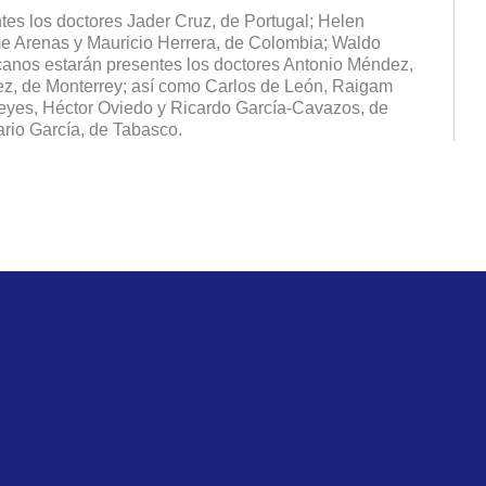
tes los doctores Jader Cruz, de Portugal; Helen
me Arenas y Mauricio Herrera, de Colombia; Waldo
canos estarán presentes los doctores Antonio Méndez,
z, de Monterrey; así como Carlos de León, Raigam
Reyes, Héctor Oviedo y Ricardo García-Cavazos, de
rio García, de Tabasco.