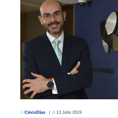
CincoDías
|
13 Julio 2019