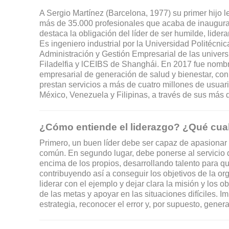
A Sergio Martínez (Barcelona, 1977) su primer hijo
más de 35.000 profesionales que acaba de inaugura
destaca la obligación del líder de ser humilde, lidera
Es ingeniero industrial por la Universidad Politécni
Administración y Gestión Empresarial de las unive
Filadelfia y lCEIBS de Shanghái. En 2017 fue nombr
empresarial de generación de salud y bienestar, co
prestan servicios a más de cuatro millones de usuar
México, Venezuela y Filipinas, a través de sus más 
¿Cómo entiende el liderazgo? ¿Qué cual
Primero, un buen líder debe ser capaz de apasionar 
común. En segundo lugar, debe ponerse al servicio 
encima de los propios, desarrollando talento para q
contribuyendo así a conseguir los objetivos de la o
liderar con el ejemplo y dejar clara la misión y los 
de las metas y apoyar en las situaciones difíciles. 
estrategia, reconocer el error y, por supuesto, gener