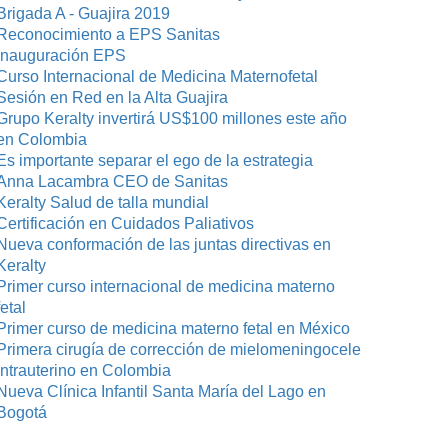
Brigada A - Guajira 2019
Reconocimiento a EPS Sanitas
Inauguración EPS
Curso Internacional de Medicina Maternofetal
Sesión en Red en la Alta Guajira
Grupo Keralty invertirá US$100 millones este año
en Colombia
Es importante separar el ego de la estrategia
Anna Lacambra CEO de Sanitas
Keralty Salud de talla mundial
Certificación en Cuidados Paliativos
Nueva conformación de las juntas directivas en
Keralty
Primer curso internacional de medicina materno
fetal
Primer curso de medicina materno fetal en México
Primera cirugía de corrección de mielomeningocele
intrauterino en Colombia
Nueva Clínica Infantil Santa María del Lago en
Bogotá