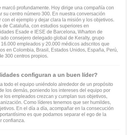
 le marcó profundamente. Hoy dirige una compañía con
r su centro número 300. En nuestra conversación
r con el ejemplo y dejar clara la misión y los objetivos.
ca de Cataluña, con estudios superiores en
rsidades Esade e IESE de Barcelona, Wharton de
ado consejero delegado global de Keralty, grupo
n 16.000 empleados y 20.000 médicos adscritos que
ios en Colombia, Brasil, Estados Unidos, España, Perú,
de 300 centros propios.
idades configuran a un buen líder?
a todo el equipo uniéndolo alrededor de un propósito
de los demás, poniendo los intereses del equipo por
ue los empleados crezcan y cumplan sus objetivos,
rganización. Como líderes tenemos que ser humildes,
objetivos. En el día a día, acompañar en la consecución
Importantísimo es que podamos separar el ego de la
ar confianza.