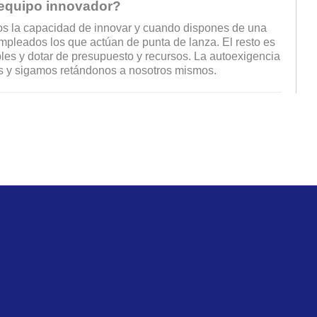
n equipo innovador?
os la capacidad de innovar y cuando dispones de una
empleados los que actúan de punta de lanza. El resto es
bles y dotar de presupuesto y recursos. La autoexigencia
os y sigamos retándonos a nosotros mismos.