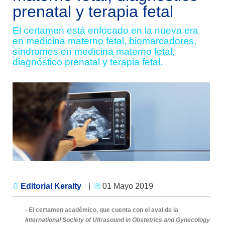
prenatal y terapia fetal
El certamen está enfocado en la nueva era
en medicina materno fetal, biomarcadores,
síndromes en medicina materno fetal,
diagnóstico prenatal y terapia fetal.
Editorial Keralty
|
01 Mayo 2019
- El certamen académico, que cuenta con el aval de la
International Society of Ultrasound in Obstetrics and Gynecology