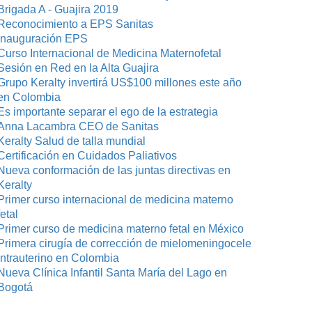
Brigada A - Guajira 2019
Reconocimiento a EPS Sanitas
Inauguración EPS
Curso Internacional de Medicina Maternofetal
Sesión en Red en la Alta Guajira
Grupo Keralty invertirá US$100 millones este año
en Colombia
Es importante separar el ego de la estrategia
Anna Lacambra CEO de Sanitas
Keralty Salud de talla mundial
Certificación en Cuidados Paliativos
Nueva conformación de las juntas directivas en
Keralty
Primer curso internacional de medicina materno
fetal
Primer curso de medicina materno fetal en México
Primera cirugía de corrección de mielomeningocele
intrauterino en Colombia
Nueva Clínica Infantil Santa María del Lago en
Bogotá