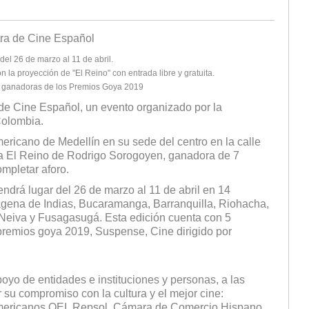
tra de Cine Español
el 26 de marzo al 11 de abril.
 la proyección de "El Reino" con entrada libre y gratuita.
les ganadoras de los Premios Goya 2019
 de Cine Español, un evento organizado por la
Colombia.
ricano de Medellín en su sede del centro en la calle
cula El Reino de Rodrigo Sorogoyen, ganadora de 7
ompletar aforo.
ndrá lugar del 26 de marzo al 11 de abril en 14
agena de Indias, Bucaramanga, Barranquilla, Riohacha,
 Neiva y Fusagasugá. Esta edición cuenta con 5
3 premios goya 2019, Suspense, Cine dirigido por
oyo de entidades e instituciones y personas, a las
 su compromiso con la cultura y el mejor cine:
americanos OEI, Repsol, Cámara de Comercio Hispano