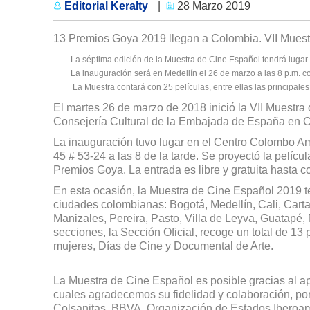
Editorial Keralty
|
28 Marzo 2019
13 Premios Goya 2019 llegan a Colombia. VII Mues
La séptima edición de la Muestra de Cine Español tendrá lugar d
La inauguración será en Medellín el 26 de marzo a las 8 p.m. con
La Muestra contará con 25 películas, entre ellas las principa
El martes 26 de marzo de 2018 inició la VII Muestra
Consejería Cultural de la Embajada de España en 
La inauguración tuvo lugar en el Centro Colombo Ame
45 # 53-24 a las 8 de la tarde. Se proyectó la pelí
Premios Goya. La entrada es libre y gratuita hasta c
En esta ocasión, la Muestra de Cine Español 2019 te
ciudades colombianas: Bogotá, Medellín, Cali, Cart
Manizales, Pereira, Pasto, Villa de Leyva, Guatapé,
secciones, la Sección Oficial, recoge un total de 1
mujeres, Días de Cine y Documental de Arte.
La Muestra de Cine Español es posible gracias al ap
cuales agradecemos su fidelidad y colaboración, por
Colsanitas, BBVA, Organización de Estados Ibero