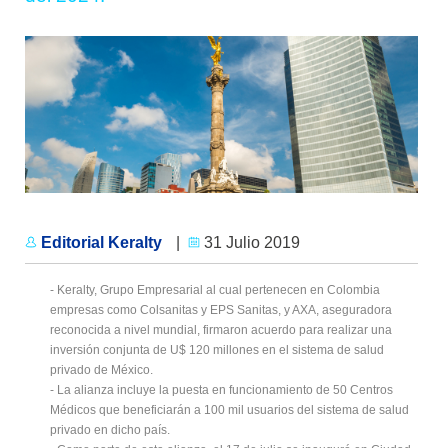
Editorial Keralty
|
31 Julio 2019
- Keralty, Grupo Empresarial al cual pertenecen en Colombia
empresas como Colsanitas y EPS Sanitas, y AXA, aseguradora
reconocida a nivel mundial, firmaron acuerdo para realizar una
inversión conjunta de U$ 120 millones en el sistema de salud
privado de México.
- La alianza incluye la puesta en funcionamiento de 50 Centros
Médicos que beneficiarán a 100 mil usuarios del sistema de salud
privado en dicho país.