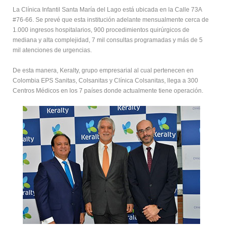
La Clínica Infantil Santa María del Lago está ubicada en la Calle 73A
#76-66. Se prevé que esta institución adelante mensualmente cerca de
1.000 ingresos hospitalarios, 900 procedimientos quirúrgicos de
mediana y alta complejidad, 7 mil consultas programadas y más de 5
mil atenciones de urgencias.
De esta manera, Keralty, grupo empresarial al cual pertenecen en
Colombia EPS Sanitas, Colsanitas y Clínica Colsanitas, llega a 300
Centros Médicos en los 7 países donde actualmente tiene operación.