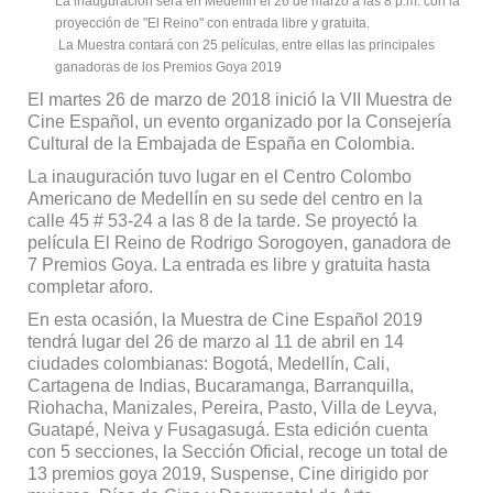
La inauguración será en Medellín el 26 de marzo a las 8 p.m. con la
proyección de "El Reino" con entrada libre y gratuita.
La Muestra contará con 25 películas, entre ellas las principales
ganadoras de los Premios Goya 2019
El martes 26 de marzo de 2018 inició la VII Muestra de
Cine Español, un evento organizado por la Consejería
Cultural de la Embajada de España en Colombia.
La inauguración tuvo lugar en el Centro Colombo
Americano de Medellín en su sede del centro en la
calle 45 # 53-24 a las 8 de la tarde. Se proyectó la
película El Reino de Rodrigo Sorogoyen, ganadora de
7 Premios Goya. La entrada es libre y gratuita hasta
completar aforo.
En esta ocasión, la Muestra de Cine Español 2019
tendrá lugar del 26 de marzo al 11 de abril en 14
ciudades colombianas: Bogotá, Medellín, Cali,
Cartagena de Indias, Bucaramanga, Barranquilla,
Riohacha, Manizales, Pereira, Pasto, Villa de Leyva,
Guatapé, Neiva y Fusagasugá. Esta edición cuenta
con 5 secciones, la Sección Oficial, recoge un total de
13 premios goya 2019, Suspense, Cine dirigido por