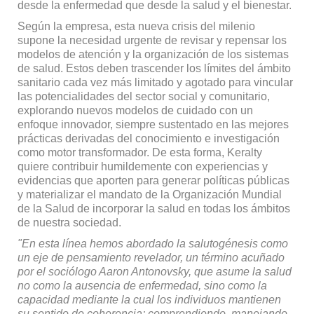
desde la enfermedad que desde la salud y el bienestar.
Según la empresa, esta nueva crisis del milenio
supone la nece­sidad urgente de revisar y repensar los
modelos de atención y la orga­nización de los sistemas
de salud. Estos deben trascender los límites del ámbito
sanitario cada vez más limitado y agotado para vincular
las potencialidades del sector social y comunitario,
explorando nuevos modelos de cuidado con un
enfoque innovador, siempre sustentado en las mejores
prác­ticas derivadas del conocimiento e investigación
como motor trans­formador. De esta forma, Keralty
quiere contribuir humildemente con experiencias y
evidencias que aporten para generar políticas pú­blicas
y materializar el mandato de la Organización Mundial
de la Salud de incorporar la salud en todas los ámbitos
de nuestra sociedad.
"En esta línea hemos abordado la salutogénesis como
un eje de pensamiento revelador, un término acuñado
por el sociólogo Aaron Antonovsky, que asume la salud
no como la ausencia de enfermedad, sino como la
capacidad mediante la cual los individuos mantienen
su sentido de coherencia; compren­diendo, manejando